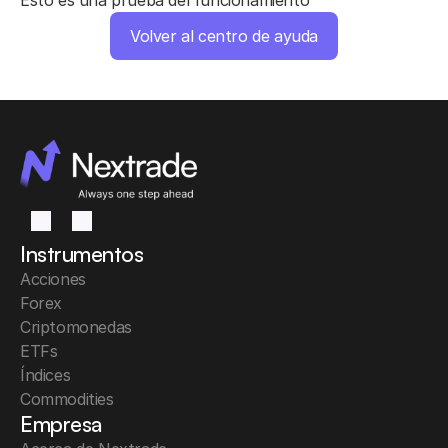
Esto es una prueba del funcionamiento
Volver al centro de ayuda
Instrumentos
Acciones
Forex
Criptomonedas
ETFs
Índices
Commodities
Empresa